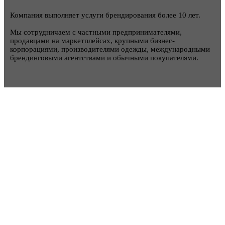
Компания выполняет услуги брендирования более 10 лет.
Мы сотрудничаем с частными предпринимателями,
продавцами на маркетплейсах, крупными бизнес-
корпорациями, производителями одежды, международными
брендинговыми агентствами и обычными покупателями.