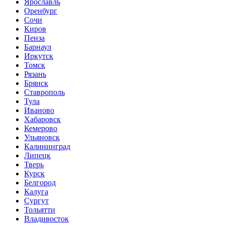
Ярославль
Оренбург
Сочи
Киров
Пенза
Барнаул
Иркутск
Томск
Рязань
Брянск
Ставрополь
Тула
Иваново
Хабаровск
Кемерово
Ульяновск
Калининград
Липецк
Тверь
Курск
Белгород
Калуга
Сургут
Тольятти
Владивосток