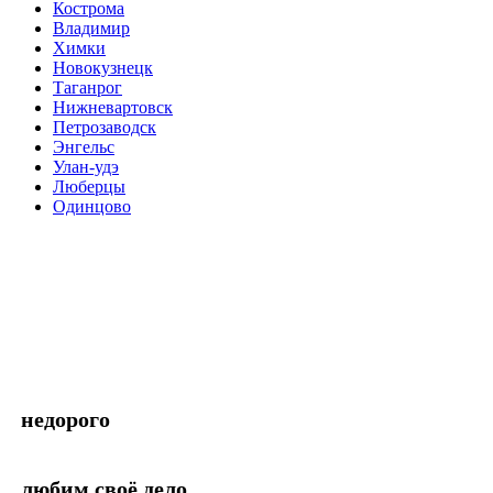
Кострома
Владимир
Химки
Новокузнецк
Таганрог
Нижневартовск
Петрозаводск
Энгельс
Улан-удэ
Люберцы
Одинцово
недорого
любим своё дело