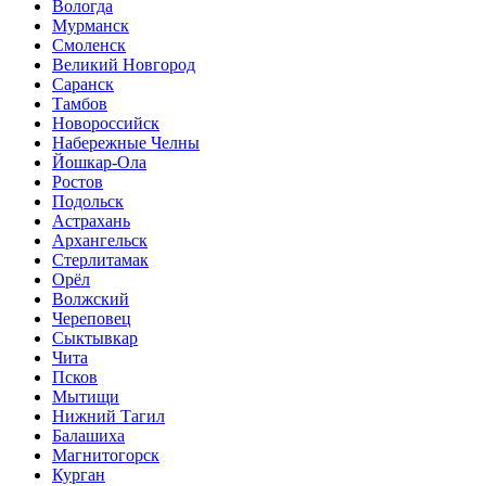
Вологда
Мурманск
Смоленск
Великий Новгород
Саранск
Тамбов
Новороссийск
Набережные Челны
Йошкар-Ола
Ростов
Подольск
Астрахань
Архангельск
Стерлитамак
Орёл
Волжский
Череповец
Сыктывкар
Чита
Псков
Мытищи
Нижний Тагил
Балашиха
Магнитогорск
Курган