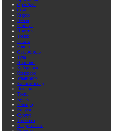
Оренбург
Сочи
Киров
Пенза
Барнаул
Иркутск
Томск
Рязань
Брянск
Ставрополь
Тула
Иваново
Хабаровск
Кемерово
Ульяновск
Калининград
Липецк
Тверь
Курск
Белгород
Калуга
Сургут
Тольятти
Владивосток
Вологда