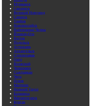
Мурманск
Смоленск
Великий Новгород
Саранск
Тамбов
Новороссийск
Набережные Челны
Йошкар-Ола
Ростов
Подольск
Астрахань
Архангельск
Стерлитамак
Орёл
Волжский
Череповец
Сыктывкар
Чита
Псков
Мытищи
Нижний Тагил
Балашиха
Магнитогорск
Курган