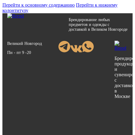
Перейти к основному содержанию
Перейти к нижнему
колонтитулу
Брендирование любых
предметов и одежды с
доставкой в Великом Новгороде
Великий Новгород
Пн - пт 9 -20
Брендиро
продукци
и
сувениро
с
доставко
в
Москве