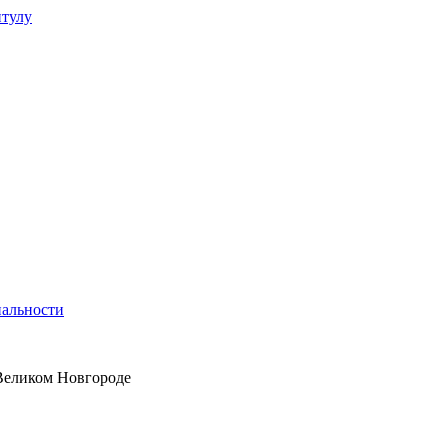
итулу
альности
Великом Новгороде